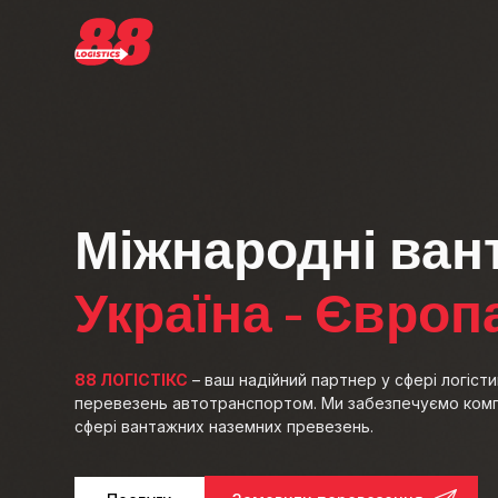
Міжнародні ван
Україна - Європ
88 ЛОГІСТІКС
– ваш надійний партнер у сфері логіс
перевезень автотранспортом. Ми забезпечуємо компл
сфері вантажних наземних превезень.