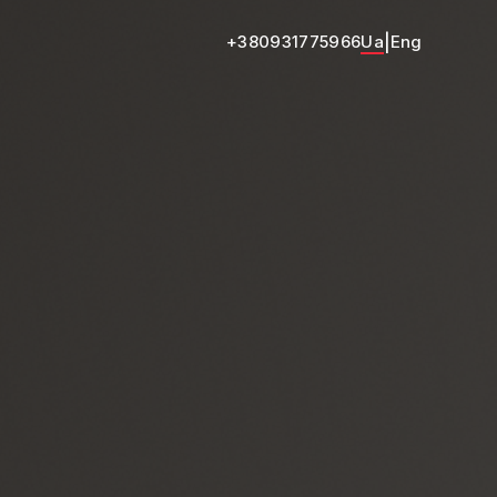
+380931775966
Ua
|
Eng