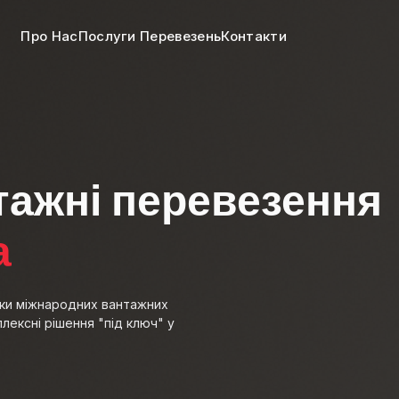
Про Нас
Послуги Перевезень
Контакти
тажні перевезення
а
тики міжнародних вантажних
ексні рішення "під ключ" у